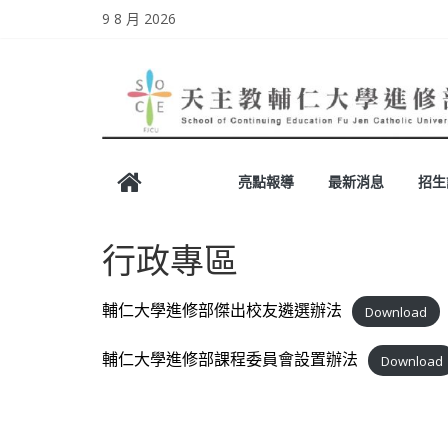
Skip
9 8 月 2026
to
content
天
亮點報導
最新消息
招生
主
行政專區
教
輔
輔仁大學進修部傑出校友遴選辦法
Download
輔仁大學進修部課程委員會設置辦法
Download
仁
大