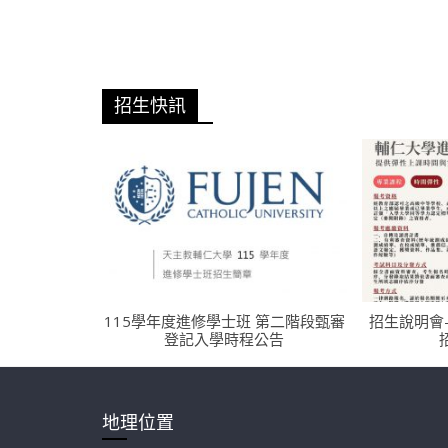
學-
進
招生快訊
修
部
官
方
115學年度進修學士班 第二階段甄審
招生說明會
登記入學時程公告
網
站
地理位置