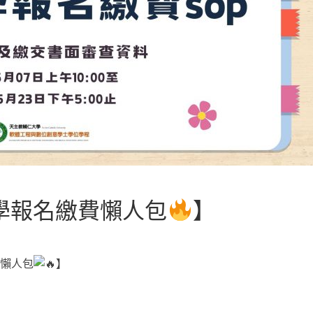
入學報名繳費懶人包
】
費懶人包
】