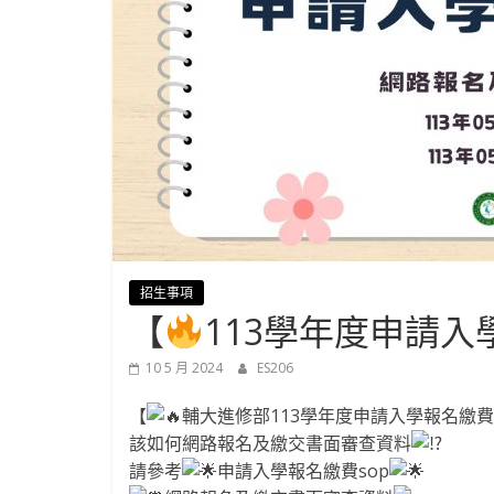
學-
進
修
部
官
招生事項
【
113學年度申請
方
10 5 月 2024
ES206
網
【
輔大進修部113學年度申請入學報名繳
該如何網路報名及繳交書面審查資料
站
請參考
申請入學報名繳費sop