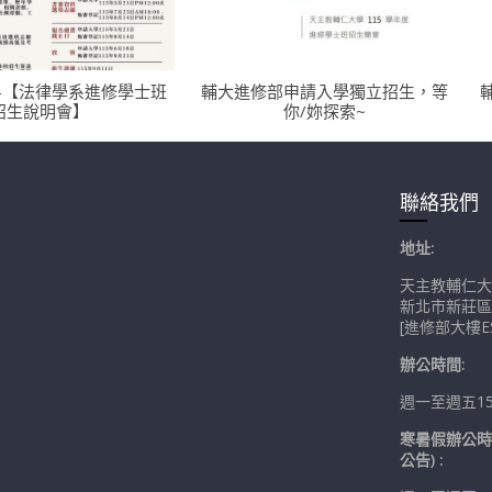
-【法律學系進修學士班
輔大進修部申請入學獨立招生，等
招生說明會】
你/妳探索~
聯絡我們
地址:
天主教輔仁大
新北市新莊區
[進修部大樓ES
辦公時間:
週一至週五15:0
寒暑假辦公時
公告) :