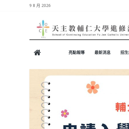
Skip
9 8 月 2026
to
content
天
亮點報導
最新消息
招生
主
教
輔
仁
大