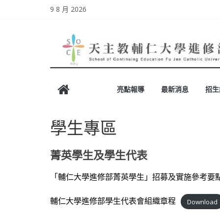
Skip
9 8 月 2026
to
content
天
亮點報導
最新消息
招生
主
學生專區
教
輔
菁英學生及學生代表
「輔仁大學進修部菁英學生」招募及實施參考要
仁
輔仁大學進修部學生代表會組織章程
Download
大