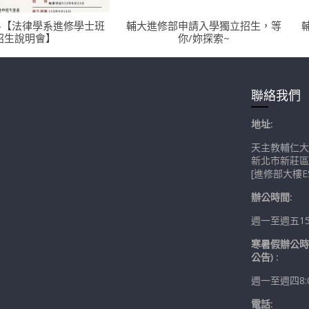
-【法律學系進修學士班
輔大進修部申請入學獨立招生，等
招生說明會】
你/妳探索~
聯絡我們
地址:
天主教輔仁大
新北市新莊區
[進修部大樓ES
辦公時間:
週一至週五15:0
寒暑假辦公時
公告) :
週一至週四8:00
電話: