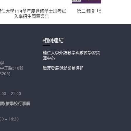
輔仁大學114學年度進修學士班考試
第二階段「甄審登記」招生
入學招生簡章公告
相關連結
輔仁大學外語教學與數位學習資
源中心
學
中正路510號
職涯發展與就業輔導組
206]
0 – 22:00
間(依學校行事曆
 – 16:30