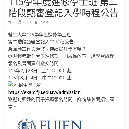
115學年度進修學士班 第二
進
階段甄審登記入學時程公告
修
2 6 月 2026
ES206
部
輔仁大學115學年度進修學士班
第二階段甄審登記入學 時程公告
想兼顧工作與進修、持續提升學歷嗎？
官
歡迎報考輔仁大學進修部，開啟你的下一段學習旅程
報名及書面資料繳交時間
方
115年7月23日（上午10:00）起
115年8月14日（中午12:00）止
網
招生資訊網
https://exam.fju.edu.tw/admission
站
歡迎有興趣的同學把握報名時間，詳情請參閱招生簡
章。