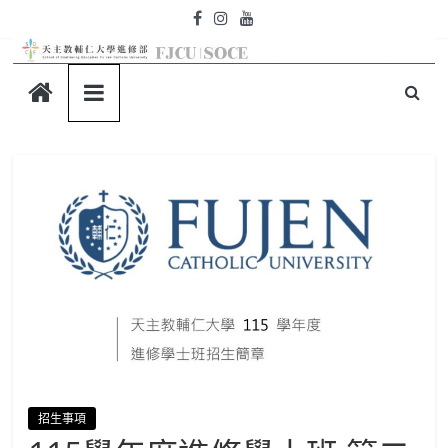
Skip
to
content
天
主
教
輔
仁
大
學-
招生事項