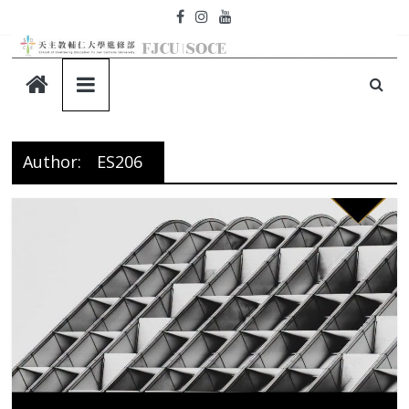
Skip
to
content
天
主
Author:
ES206
教
輔
仁
大
學-