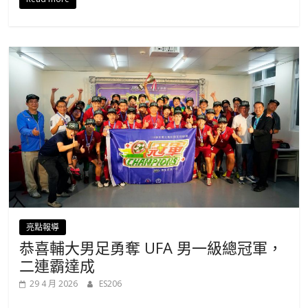
亮點報導
恭喜輔大男足勇奪 UFA 男一級總冠軍，
二連霸達成
29 4 月 2026
ES206