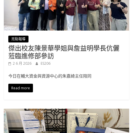
亮點報導
傑出校友陳景華學姐與詹益明學長伉儷
蒞臨進修部參訪
2 6 月 2026
ES206
今日在輔大資金與資源中心的朱嘉綺主任陪同
Read more