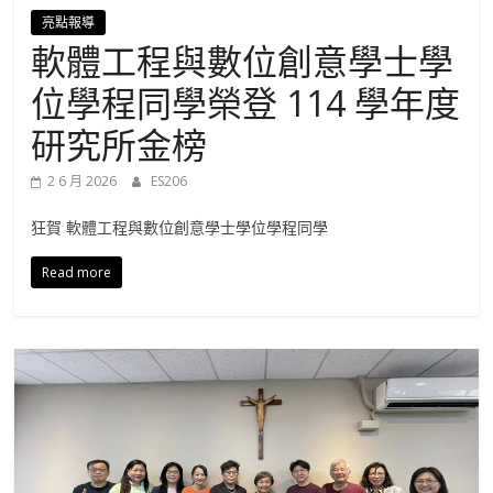
進
亮點報導
軟體工程與數位創意學士學
修
位學程同學榮登 114 學年度
部
研究所金榜
2 6 月 2026
ES206
官
狂賀 軟體工程與數位創意學士學位學程同學
方
Read more
網
站