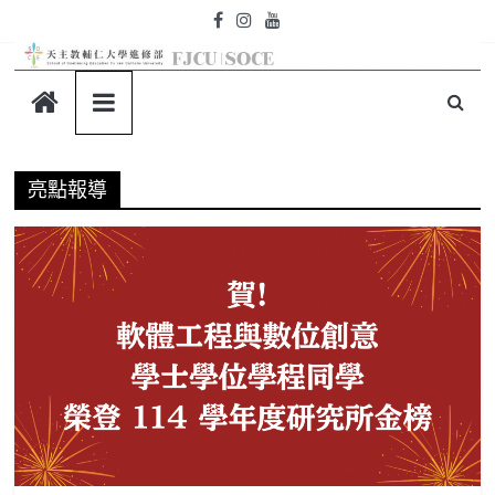
Skip
to
content
天
主
亮點報導
教
輔
仁
大
學-