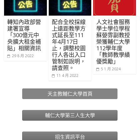
轉知內政部營
配合全校採線
人文社會服務
建署宣導
上遠距教學方
學士學位學程
「300億元中
式延長至111
蘇嫈雰副教授
央擴大租金補
年4月17日
榮獲輔仁大學
貼」相關資訊
止，調整校園
112學年度
行人各出入口
「教師教學績
29 8 月 2022
管制如說明，
優獎勵」
請查照。
5 1 月 2024
11 4 月 2022
天主教輔仁大學首頁
輔仁大學第三人生大學
招生資訊平台