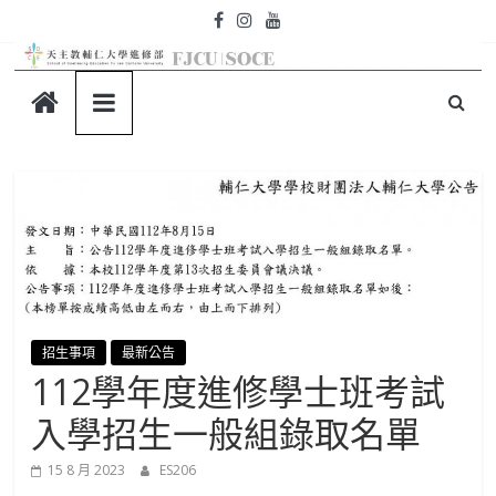
Skip
to
content
天
主
教
輔
仁
招生事項
最新公告
112學年度進修學士班考試
大
入學招生一般組錄取名單
學-
15 8 月 2023
ES206