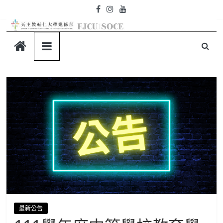
Skip
to
content
天
主
教
輔
仁
大
學-
最新公告