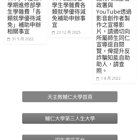
學期進修部學
學生學雜費各
政署與
生學雜費「各
類就學優待減
YouTube透過
類就學優待減
免補助申辦事
影音創作者製
免」補助申辦
宜
作之宣導影
相關事宜
片，請適切向
23 12 月 2025
所屬師生同仁
31 5 月 2022
宣導逕自閱
覽，俾提升反
詐騙知能自助
助人，請查
照。
1 8 月 2022
天主教輔仁大學首頁
輔仁大學第三人生大學
招生資訊平台