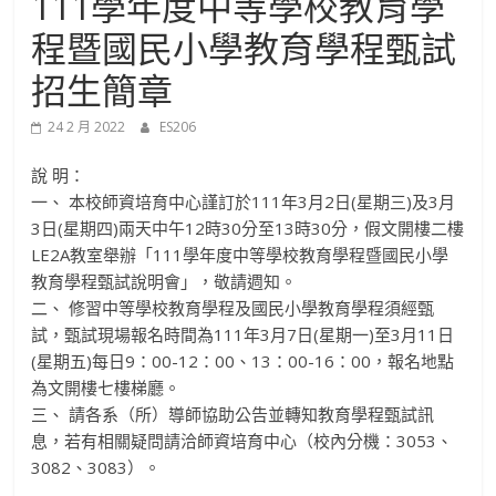
111學年度中等學校教育學
進
程暨國民小學教育學程甄試
修
招生簡章
24 2 月 2022
ES206
部
說 明：
官
一、 本校師資培育中心謹訂於111年3月2日(星期三)及3月
3日(星期四)兩天中午12時30分至13時30分，假文開樓二樓
方
LE2A教室舉辦「111學年度中等學校教育學程暨國民小學
教育學程甄試說明會」，敬請週知。
二、 修習中等學校教育學程及國民小學教育學程須經甄
網
試，甄試現場報名時間為111年3月7日(星期一)至3月11日
(星期五)每日9：00-12：00、13：00-16：00，報名地點
站
為文開樓七樓梯廳。
三、 請各系（所）導師協助公告並轉知教育學程甄試訊
息，若有相關疑問請洽師資培育中心（校內分機：3053、
3082、3083）。