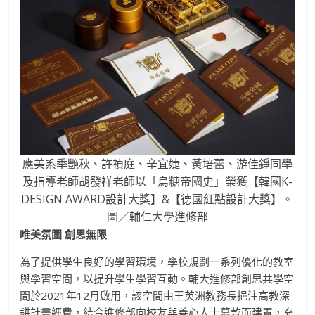
應美系季艷秋、許禎庭、辛宜婕、黃培蕾、游佳錚同學
及指導老師胡發祥老師以「烏糖帝國史」榮獲【韓國K-
DESIGN AWARD設計大獎】&【德國紅點設計大獎】。
圖／輔仁大學進修部
唯美氛圍 創思無限
為了提供學生良好的學習環境，學校規劃一系列優化的教室
與學習空間，以提升學生學習互動。輔大進修部創思共學空
間於2021年12月啟用，該空間由王英洲教務長挹注高教深
耕計畫經費，結合進修部向校友與善心人士募款而建置，充