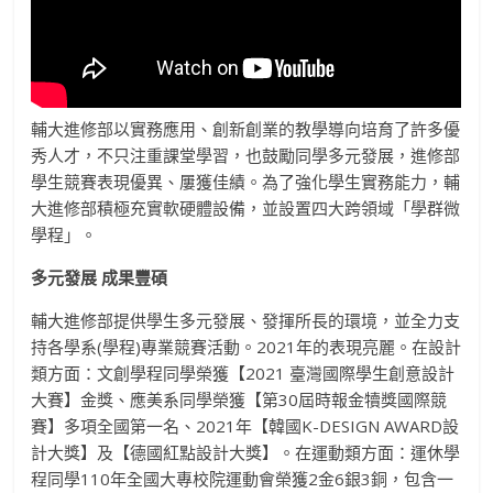
輔大進修部以實務應用、創新創業的教學導向培育了許多優
秀人才，不只注重課堂學習，也鼓勵同學多元發展，進修部
學生競賽表現優異、屢獲佳績。為了強化學生實務能力，輔
大進修部積極充實軟硬體設備，並設置四大跨領域「學群微
學程」。
多元發展 成果豐碩
輔大進修部提供學生多元發展、發揮所長的環境，並全力支
持各學系(學程)專業競賽活動。2021年的表現亮麗。在設計
類方面：文創學程同學榮獲【2021 臺灣國際學生創意設計
大賽】金獎、應美系同學榮獲【第30屆時報金犢獎國際競
賽】多項全國第一名、2021年【韓國K-DESIGN AWARD設
計大獎】及【德國紅點設計大獎】。在運動類方面：運休學
程同學110年全國大專校院運動會榮獲2金6銀3銅，包含一