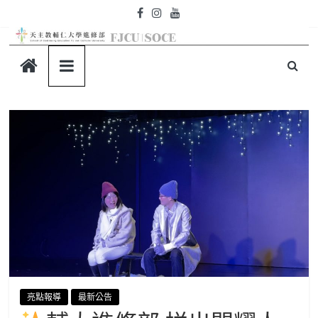
Skip
to
content
天
主
教
輔
仁
大
學-
亮點報導
最新公告