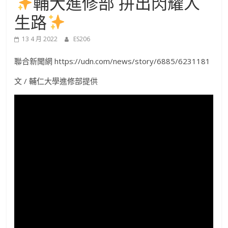
輔大進修部 拼出閃耀人
進
生路
修
13 4 月 2022
ES206
部
聯合新聞網 https://udn.com/news/story/6885/6231181
文 / 輔仁大學進修部提供
官
方
網
站