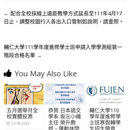
←
配合全校採線上遠距教學方式延長至111年4月17
日止，調整校園行人各出入口管制如說明，請查照。
輔仁大學111學年度進修學士班申請入學學測組第一
階段合格名單
→
You May Also Like
五月選舉月全
恭賀 日本語文
輔仁大學110
校實體投票
學系 坂元小織
學年度進修學
主任 榮升教
士班寒假轉學
3 5 月 2024
授、運動休閒
生招生簡章