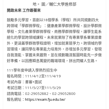
地。 圖／輔仁大學進修部
開啟未來 工作跟著來
鼓勵多元學習，首創以18個學系（學程）所共同規劃四大
跨領域「學群微學程」：健康產業學群微學程、設計學群微
學程、文化產業學群微學程、商務學群微學程，讓學生能系
統化的學習跨領域課程。未來就業除了有專業學系畢業證書
外，更涵蓋學群微學程證明，增加就業競爭力。跨領域的學
習環境，讓同學在專業能力培育外，亦增加多元學習、發現
自我潛能、掌握未來趨勢，並在規劃職涯藍圖時能先一步做
好準備，以因應瞬息萬變的職場環境，拼出閃耀人生路。
111學年度申請入學熱烈招生中
報名時間：111/4/12至111/4/19
考試內容：書審+面試
考試日期：111/5/27至111/5/29
諮詢電話：02-29052882、02-29052800
報名網址：
https://exam.fju.edu.tw/