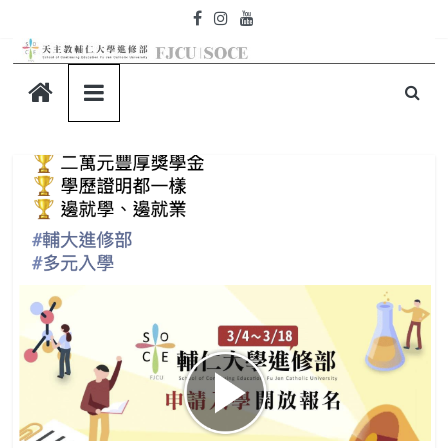
Skip
to
content
天
主
教
輔
仁
大
學-