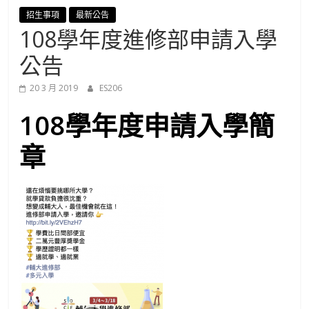
進
招生事項
最新公告
108學年度進修部申請入學
修
公告
部
20 3 月 2019
ES206
108學年度申請入學簡
官
章
方
網
站