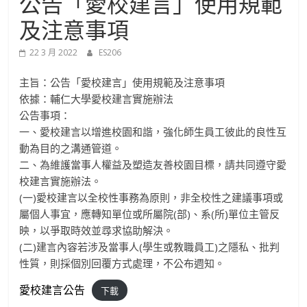
公告「愛校建言」使用規範
進
及注意事項
修
22 3 月 2022
ES206
部
主旨：公告「愛校建言」使用規範及注意事項
依據：輔仁大學愛校建言實施辦法
公告事項：
官
一、愛校建言以增進校園和諧，
強化師生員工彼此的良性互
動為目的之溝通管道。
方
二、為維護當事人權益及塑造友善校園目標，
請共同遵守愛
校建言實施辦法。
網
(一)愛校建言以全校性事務為原則，
非全校性之建議事項或
屬個人事宜，應轉知單位或所屬院(部)、
系(所)單位主管反
映，以爭取時效並尋求協助解決。
站
(二)建言內容若涉及當事人(學生或教職員工)之隱私、
批判
性質，則採個別回覆方式處理，不公布週知。
愛校建言公告
下載