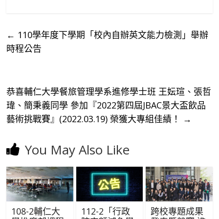
←
110學年度下學期「校內自辦英文能力檢測」舉辦
時程公告
恭喜輔仁大學餐旅管理學系進修學士班 王妘瑄、張哲
瑋、簡秉義同學 參加『2022第四屆JBAC景大盃飲品
藝術挑戰賽』(2022.03.19) 榮獲大專組佳績！
→
You May Also Like
108-2輔仁大
112-2「行政
跨校專題成果