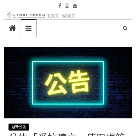
Skip
to
content
天
主
教
輔
仁
大
學-
最新公告