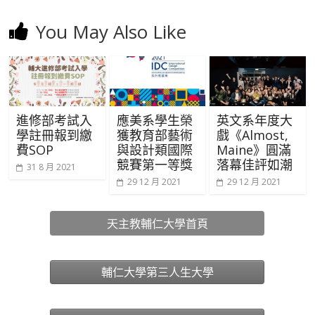
You May Also Like
進修部考試入
應美系學生榮
英文系年度大
學註冊報到繳
獲教育部藝術
戲《Almost,
費SOP
與設計類國際
Maine》圓滿
競賽第一等獎
落幕佳評如潮
31 8 月 2021
29 12 月 2021
29 12 月 2021
天主教輔仁大學首頁
輔仁大學第三人生大學