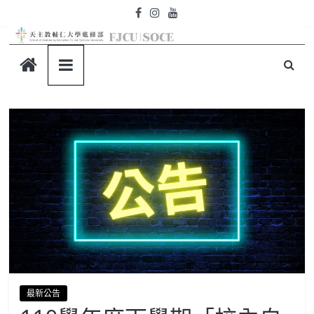
Skip
to
content
天
主
教
輔
仁
大
學-
最新公告