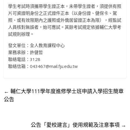
學生考試時須攜帶學生證正本，未帶學生證者，須提供有照
片可資證明身份之正式證件正本（以身份證、健保卡、駕
照、或有效限期內之護照或外僑居留證正本為限），經監試
人員核對無誤者，始可應試。其餘考試規定依據輔仁大學考
試規則辦理。
發文單位：全人教育課程中心
業務承辦：許健哲
聯絡電話：3128
聯絡信箱：043467@mail.fju.edu.tw
←
輔仁大學111學年度進修學士班申請入學招生簡章
公告
公告「愛校建言」使用規範及注意事項
→