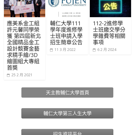
應美系金工組
輔仁大學111
112-2進修學
許元馨同學榮
學年度進修學
士班繳交學分
獲 第四屆新北
士班申請入學
學雜費等相關
全國精品金工
招生簡章公告
事項
設計競賽金藝
11 3 月 2022
6 2 月 2024
求精手繪/3D
繪圖組大專組
首奬
25 2 月 2021
天主教輔仁大學首頁
輔仁大學第三人生大學
招生資訊平台