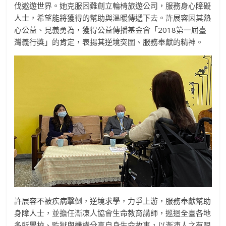
伐遨遊世界。她克服困難創立輪椅旅遊公司，服務身心障礙
人士，希望能將獲得的幫助與溫暖傳遞下去。許展容因其熱
心公益、見義勇為，獲得公益傳播基金會「2018第一屆臺
灣義行獎」的肯定，表揚其逆境突圍、服務奉獻的精神。
許展容不被疾病擊倒，逆境求學，力爭上游，服務奉獻幫助
身障人士，並擔任漸凍人協會生命教育講師，巡迴全臺各地
多所學校、監獄與機構分享自身生命故事，以漸凍人之有限