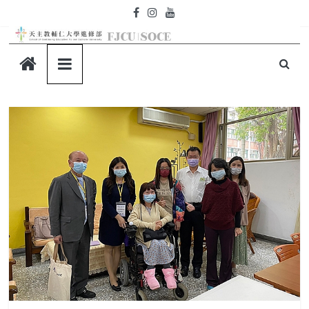
Skip
to
content
天
主
教
輔
仁
大
學-