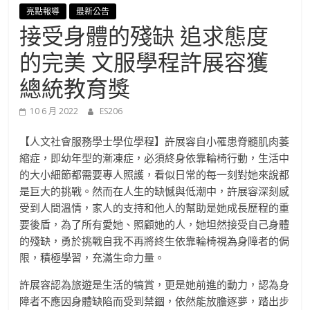
進
亮點報導
最新公告
接受身體的殘缺 追求態度
修
的完美 文服學程許展容獲
總統教育獎
部
10 6 月 2022
ES206
官
【人文社會服務學士學位學程】許展容自小罹患脊髓肌肉萎
方
縮症，即幼年型的漸凍症，必須終身依靠輪椅行動，生活中
的大小細節都需要專人照護，看似日常的每一刻對她來說都
是巨大的挑戰。然而在人生的缺憾與低潮中，許展容深刻感
網
受到人間溫情，家人的支持和他人的幫助是她成長歷程的重
要後盾，為了所有愛她、照顧她的人，她坦然接受自己身體
站
的殘缺，勇於挑戰自我不再將終生依靠輪椅視為身障者的侷
限，積極學習，充滿生命力量。
許展容認為旅遊是生活的犒賞，更是她前進的動力，認為身
障者不應因身體缺陷而受到禁錮，依然能放膽逐夢，踏出步