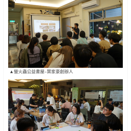
▲螢火蟲公益書屋–葉家豪創辦人