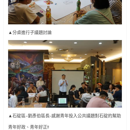
▲分桌進行子議題討論
▲石碇區–劉彥伯區長-感謝青年投入公共議題對石碇的幫助
青年好政、青年好正!!