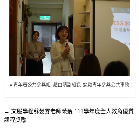
▲青年署公共參與組–趙由靖副組長-勉勵青年參與公共事務
←
文服學程蘇嫈雰老師榮獲 111學年度全人教育優質
課程獎勵