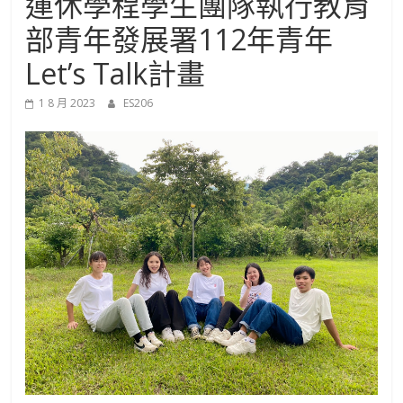
運休學程學生團隊執行教育
進
部青年發展署112年青年
修
Let’s Talk計畫
1 8 月 2023
ES206
部
官
方
網
站