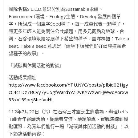
團隊名稱S.E.E.D.意思分別為Sustainable永續、
Environment環境、Ecology生態、Develop發展四個單
字，所組成一個單字Seed種子，每一成員代表一顆種子，
讓更多年輕人能夠關注公共議題，用多元觀點為地球、台
灣、石碇環境永續發展種下希望的種子。團隊標語：Take a
seat. Take a seed.意思是『請坐下讓我們好好談談這顆希
望種子的故事』。
『減碳與休閒活動的對談』
活動成果網址
https://www.facebook.com/YPU.NYC/posts/pfbid021igy
cC4c1Dz7BCVy7yU5gfWardYA12vKYWXwrFJWwoAorxw
33xVt5Soej8hefvuHl
112年7月22日（六）在石碇三才靈芝生態農場，辦理Let’s
Talk青年審議活動，從講者交流、議題解說、實戰演練到觀
點匯聚，為青年們進行一場「減碳與休閒活動的對談」！以
下節錄活動內容：