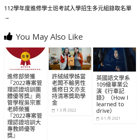
112學年度進修學士班考試入學招生多元組錄取名單
→
You May Also Like
進修部榮獲
許絨絨學姊當
英國語文學系
『2022專案管
老闆不輸男性
109級畢業公
理認證培訓團
進修日文亦支
演《行車記
體優等獎』商
持清寒獎助學
錄》（How I
管學程吳宗憲
金
learned to
老師榮獲
drive）
1 3 月 2022
『2022專案管
6 1 月 2021
理認證培訓大
專教師優等
獎』