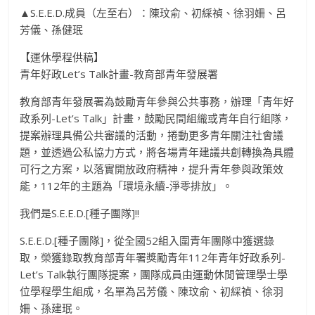
▲S.E.E.D.成員（左至右）：陳玟俞、初綵禎、徐羽姍、呂
芳儀、孫健珉
【運休學程供稿】
青年好政Let’s Talk計畫-教育部青年發展署
教育部青年發展署為鼓勵青年參與公共事務，辦理「青年好
政系列-Let’s Talk」計畫，鼓勵民間組織或青年自行組隊，
提案辦理具備公共審議的活動，捲動更多青年關注社會議
題，並透過公私協力方式，將各場青年建議共創轉換為具體
可行之方案，以落實開放政府精神，提升青年參與政策效
能，112年的主題為「環境永續-淨零排放」。
我們是S.E.E.D.[種子團隊]!!
S.E.E.D.[種子團隊]，從全國52組入圍青年團隊中獲選錄
取，榮獲錄取教育部青年署獎勵青年112年青年好政系列-
Let’s Talk執行團隊提案，團隊成員由運動休閒管理學士學
位學程學生組成，名單為呂芳儀、陳玟俞、初綵禎、徐羽
姍、孫建珉。