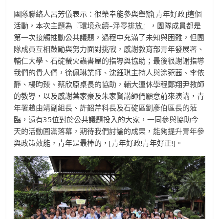
團隊聯絡人呂芳儀表示：很榮幸能參與舉辦[青年好政]這個
活動，本次主題為『環境永續–淨零排放』，團隊成員都是
第一次接觸推動公共議題，過程中充滿了未知與困難，但團
隊成員互相鼓勵與努力面對挑戰，感謝教育部青年發展署、
輔仁大學、石碇螢火蟲書屋的指導與協助；最後很謝謝指導
我們的貴人們，徐佩琳業師、沈鈺琪主持人與涂菀茜、李依
靜、楊昀臻、蔡欣原桌長的協助，輔大運休學程鄭翔尹教師
的教導，以及感謝葉家豪及朱家賢講師們願意前來演講，青
年署趙由靖副組長、許韶芹科長及石碇區劉彥伯區長的蒞
臨，還有35位對於公共議題投入的大家，一同參與協助今
天的活動圓滿落幕，期待我們討論的成果，能夠提升青年參
與政策效能，青年是最棒的，[青年好政!青年好正!]。