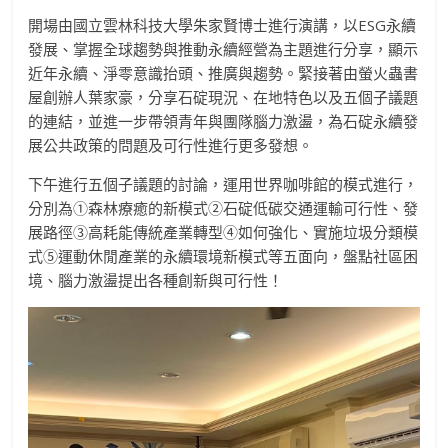
開場由國立雲林科技大學朱家賢博士進行演講，以ESG永續
發展、掌握全球趨勢與推動永續經營為主題進行分享，顯示
近年永續、淨零意識抬頭、推廣與趨勢。緊接著由螢火蟲書
屋創辦人葉家豪，分享石碇現況、在地特色以及五個子議題
的連結，並進一步帶領青年與團隊腦力激盪，為石碇永續發
展公共政策的問題及可行性進行更多發想。
下午進行五個子議題的討論，運用世界咖啡館的模式進行，
分別為➀森林療癒的新模式➁石碇低碳交通運輸可行性、發
展路徑➂高耗能傳統產業轉型➃如何強化、實施垃圾分類模
式➄運動休閒產業的永續環境新模式等五面向，盤點社區困
境、腦力激盪提出各種創新與可行性！