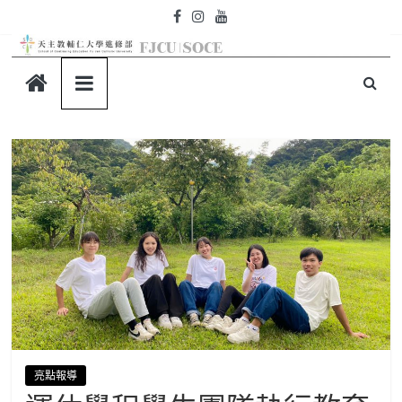
Skip
to
content
天
主
教
輔
仁
大
學-
亮點報導