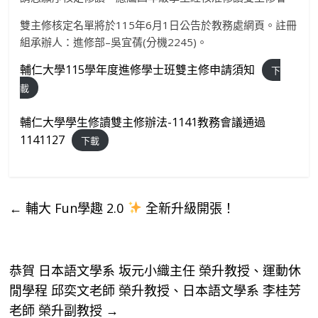
雙主修核定名單將於
115
年
6
月
1
日公告於教務處網頁。註冊
組承辦人：進修部
–
吳宜蒨
(
分機
2245)
。
輔仁大學115學年度進修學士班雙主修申請須知
下
載
輔仁大學學生修讀雙主修辦法-1141教務會議通過
1141127
下載
←
輔大 Fun學趣 2.0
全新升級開張！
恭賀 日本語文學系 坂元小織主任 榮升教授、運動休
閒學程 邱奕文老師 榮升教授、日本語文學系 李桂芳
老師 榮升副教授
→