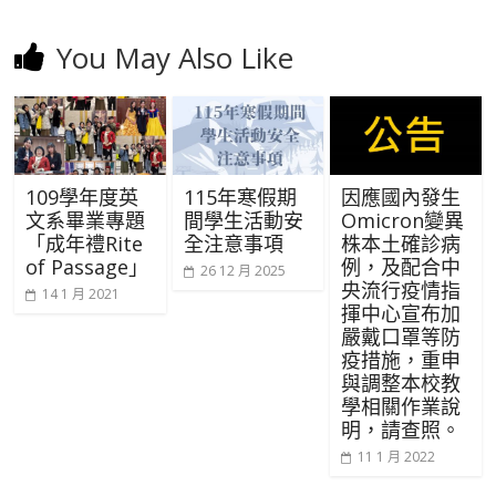
You May Also Like
109學年度英
115年寒假期
因應國內發生
文系畢業專題
間學生活動安
Omicron變異
「成年禮Rite
全注意事項
株本土確診病
of Passage」
例，及配合中
26 12 月 2025
央流行疫情指
14 1 月 2021
揮中心宣布加
嚴戴口罩等防
疫措施，重申
與調整本校教
學相關作業說
明，請查照。
11 1 月 2022