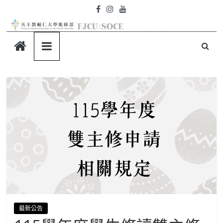
Skip
to
content
天
主
教
輔
仁
大
學-
最新公告