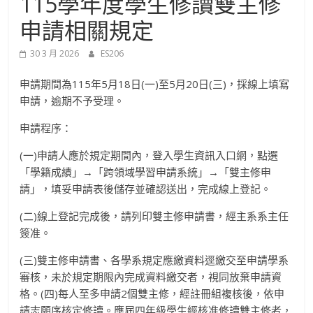
115學年度學生修讀雙主修
進
申請相關規定
修
30 3 月 2026
ES206
部
申請期間為115年5月18日(一)至5月20日(三)，採線上填寫
申請，逾期不予受理。
官
申請程序：
(一)申請人應於規定期間內，登入學生資訊入口網，點選
方
「學籍成績」→「跨領域學習申請系統」→「雙主修申
請」，填妥申請表後儲存並確認送出，完成線上登記。
網
(二)線上登記完成後，請列印雙主修申請書，經主系系主任
簽准。
站
(三)雙主修申請書、各學系規定應繳資料逕繳交至申請學系
審核，未於規定期限內完成資料繳交者，視同放棄申請資
格。(四)每人至多申請2個雙主修，經註冊組複核後，依申
請志願序核定修讀。應屆四年級學生經核准修讀雙主修者，