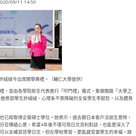
020/09/11 14:50
生許絨絨今出席開學典禮。（輔仁大學提供）
禮，並由各學院新生代表進行「叩門禮」儀式，象徵開啟「大學之
系進修部學生許絨絨、心理系不畏障礙的全盲學生李韶哲，以及體育
也已經取得企管碩士學位。她表示，過去跟日本客戶洽談生意時，
分百傳遞心意，希望4年後不僅可用日文流利對話，也能更深入了
可以去補習班學日文，但在學校學習，更能感受當學生的幸福。錄