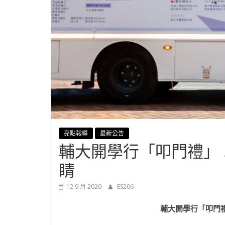
學-
進
修
部
官
亮點報導
最新公告
輔大開學行「叩門禮」 
方
睛
網
12 9 月 2020
ES206
站
輔大開學行「叩門