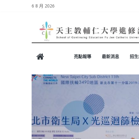
Skip
6 8 月 2026
to
content
天
亮點報導
最新消息
招生
主
教
輔
仁
大