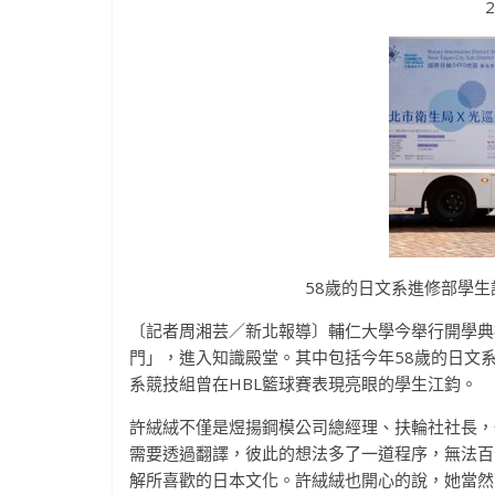
2
58歲的日文系進修部學
〔記者周湘芸／新北報導〕輔仁大學今舉行開學典
門」，進入知識殿堂。其中包括今年58歲的日文
系競技組曾在HBL籃球賽表現亮眼的學生江鈞。
許絨絨不僅是煜揚鋼模公司總經理、扶輪社社長，
需要透過翻譯，彼此的想法多了一道程序，無法百
解所喜歡的日本文化。許絨絨也開心的說，她當然