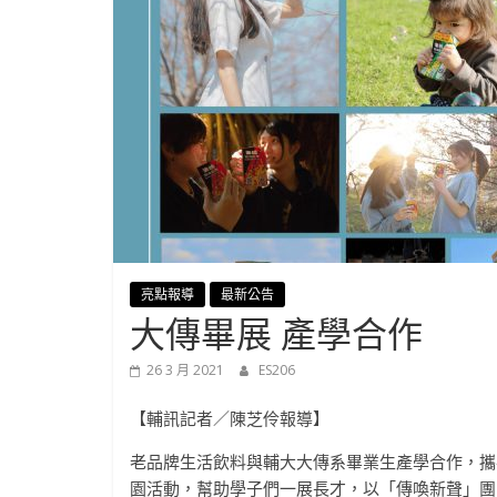
學-
進
修
部
官
亮點報導
最新公告
大傳畢展 產學合作
方
26 3 月 2021
ES206
網
【輔訊記者／陳芝伶報導】
站
老品牌生活飲料與輔大大傳系畢業生產學合作，攜
園活動，幫助學子們一展長才，以「傳喚新聲」團