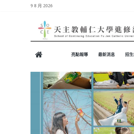
Skip
9 8 月 2026
to
content
天
亮點報導
最新消息
招生
主
教
輔
仁
大