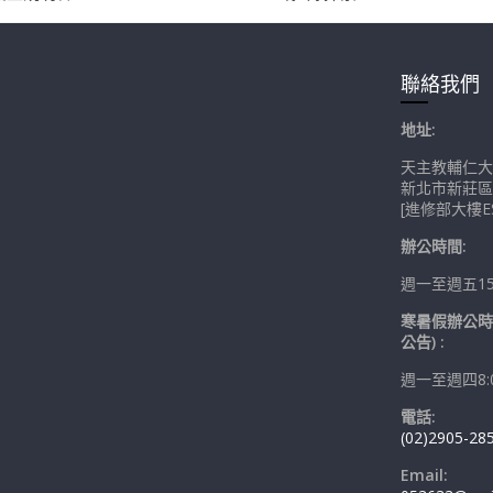
聯絡我們
地址:
天主教輔仁大
新北市新莊區
[進修部大樓ES
辦公時間:
週一至週五15:0
寒暑假辦公時
公告) :
週一至週四8:00
電話:
(02)2905-28
Email: