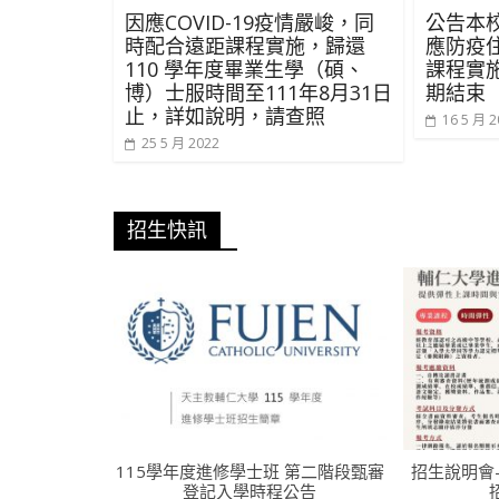
因應COVID-19疫情嚴峻，同
公告本
時配合遠距課程實施，歸還
應防疫
110 學年度畢業生學（碩、
課程實
博）士服時間至111年8月31日
期結束
止，詳如說明，請查照
16 5 月 2
25 5 月 2022
招生快訊
115學年度進修學士班 第二階段甄審
招生說明會
登記入學時程公告