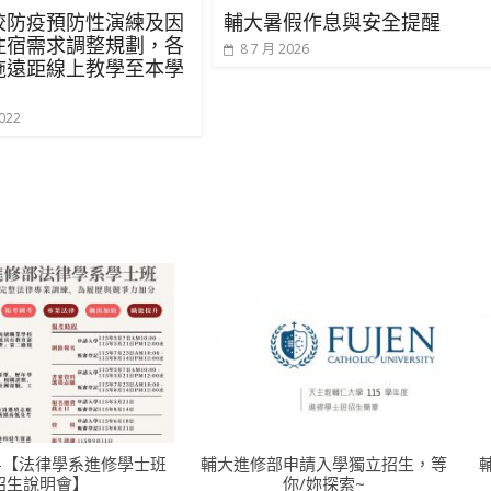
校防疫預防性演練及因
輔大暑假作息與安全提醒
住宿需求調整規劃，各
8 7 月 2026
施遠距線上教學至本學
022
-【法律學系進修學士班
輔大進修部申請入學獨立招生，等
招生說明會】
你/妳探索~